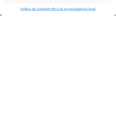
Política de cookies
Política de privacidad
Aviso legal
Historia de los
Baños Termales
Los Baños Termales Intendente tienen casi dos
siglos de historia.
Su origen se remonta a 1826,